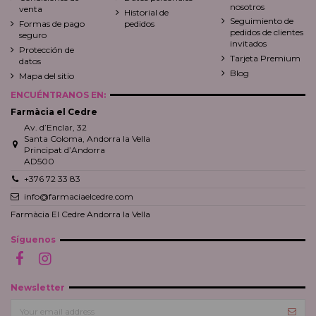
nosotros
venta
Historial de
Seguimiento de
Formas de pago
pedidos
pedidos de clientes
seguro
invitados
Protección de
Tarjeta Premium
datos
Blog
Mapa del sitio
ENCUÉNTRANOS EN:
Farmàcia el Cedre
Av. d’Enclar, 32
Santa Coloma, Andorra la Vella
Principat d’Andorra
AD500
+376 72 33 83
info@farmaciaelcedre.com
Farmàcia El Cedre Andorra la Vella
Síguenos
Newsletter