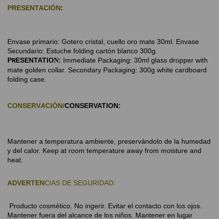
PRESENTACIÓN
: 
Envase primario: 
Gotero cristal, cuello oro mate 30ml. 
Envase 
Secundario: 
Estuche folding cartón blanco 300g. 
P
ESENTATIO
: 
Immediate Packaging: 30ml glass dropper with 
R
N
mate golden collar. 
Secondary Packaging: 300g white cardboard 
folding case. 
CONSERV
A
CIÓN/
CONSERVATION: 
Mantener a temperatura ambiente, preservándolo de la humedad 
y del calor. 
Keep at room temperature away from moisture and 
heat. 
ADVERTEN
CIAS DE SEGURIDAD:
Producto cosmético. No ingerir. 
Evitar el contacto con los ojos. 
Mantener fuera del alcance de los niños. Mantener en lugar 