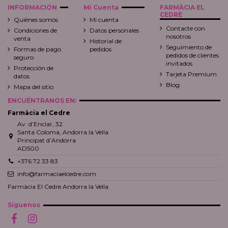
INFORMACIÓN
Mi Cuenta
FARMÀCIA EL
CEDRE
Quiénes somos
Mi cuenta
Contacte con
Condiciones de
Datos personales
nosotros
venta
Historial de
Seguimiento de
Formas de pago
pedidos
pedidos de clientes
seguro
invitados
Protección de
Tarjeta Premium
datos
Blog
Mapa del sitio
ENCUÉNTRANOS EN:
Farmàcia el Cedre
Av. d’Enclar, 32
Santa Coloma, Andorra la Vella
Principat d’Andorra
AD500
+376 72 33 83
info@farmaciaelcedre.com
Farmàcia El Cedre Andorra la Vella
Síguenos