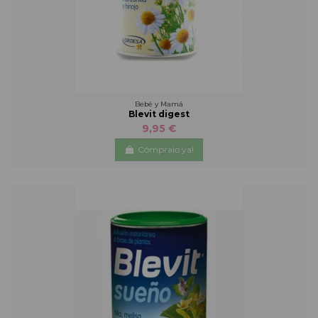
Bebé y Mamá
Blevit digest
9,95 €
Cómpralo ya!