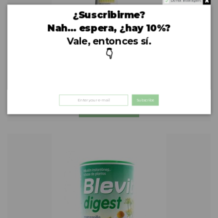
Do not show again.
¿Suscribirme?
Nah… espera, ¿hay 10%?
Vale, entonces sí.
👇
Bebé y Mamá
OHO Gel&Champú oleo nutritivo
5,75 €
Subscribe
Cómpralo ya!