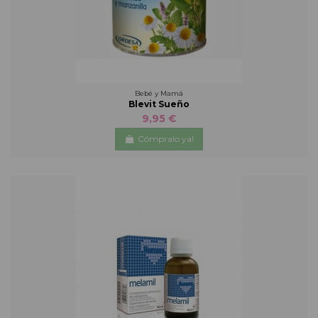
Bebé y Mamá
Blevit Sueño
9,95 €
Cómpralo ya!