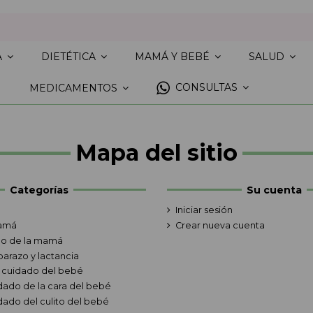
A
DIETÉTICA
MAMÁ Y BEBÉ
SALUD
CONSULTAS
MEDICAMENTOS
Mapa del sitio
Categorías
Su cuenta
Iniciar sesión
amá
Crear nueva cuenta
o de la mamá
arazo y lactancia
l cuidado del bebé
dado de la cara del bebé
dado del culito del bebé