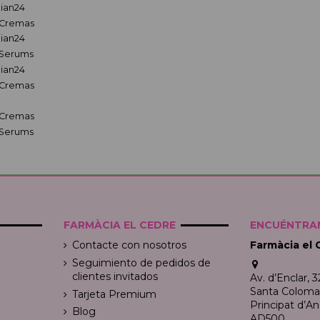
lian24
,Cremas
lian24
,Serums
lian24
,Cremas
,Cremas
,Serums
FARMÀCIA EL CEDRE
ENCUÉNTRAN
Contacte con nosotros
Farmàcia el 
Seguimiento de pedidos de
clientes invitados
Av. d’Enclar, 3
Santa Coloma, 
Tarjeta Premium
Principat d’An
Blog
AD500