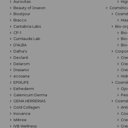
Aurovitas
Hig
Beauty of Joseon
Cosmética
Boutijour
Cosmé
Bracco
Mas
Cantabria Labs
Bio-or
CP-1
Bio
Cumlaude Lab
Bio
D'ALBA
Bio
Dafna's
Corpor
Declaré
Cre
Delarom
Cre
Drasanvi
Cre
ecosana
Hid
EPIXLIFE
Cosmét
Esthederm
Ojo
Galenicum Derma
Pes
GEMA HERRERIAS
Cosmét
Gold Collagen
Ant
Inovance
Cos
IsNtree
Cre
IVB Wellness
Cre