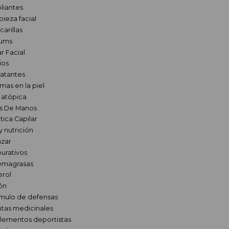
oliantes
pieza facial
carillas
ums
r Facial
ios
ratantes
mas en la piel
l atópica
s De Manos
ica Capilar
y nutrición
zar
urativos
magrasas
erol
ión
ímulo de defensas
ntas medicinales
lementos deportistas