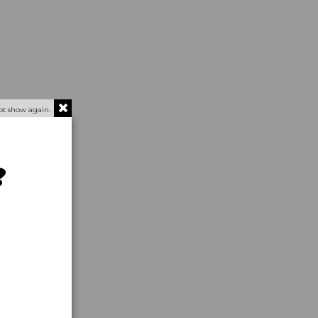
ot show again.
?