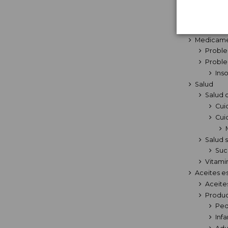
Cre
Cop
Higien
Medicam
Proble
Proble
Ins
Salud
Salud 
Cui
Cui
Salud 
Suc
Vitami
Aceites e
Aceite
Produc
Ped
Infa