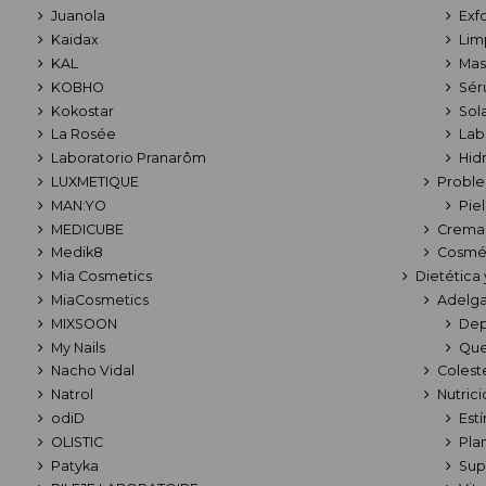
Juanola
Exf
Kaidax
Lim
KAL
Mas
KOBHO
Sér
Kokostar
Sola
La Rosée
Lab
Laboratorio Pranarôm
Hid
LUXMETIQUE
Proble
MAN:YO
Pie
MEDICUBE
Crema
Medik8
Cosmét
Mia Cosmetics
Dietética 
MiaCosmetics
Adelga
MIXSOON
Dep
My Nails
Que
Nacho Vidal
Colest
Natrol
Nutric
odiD
Est
OLISTIC
Pla
Patyka
Sup