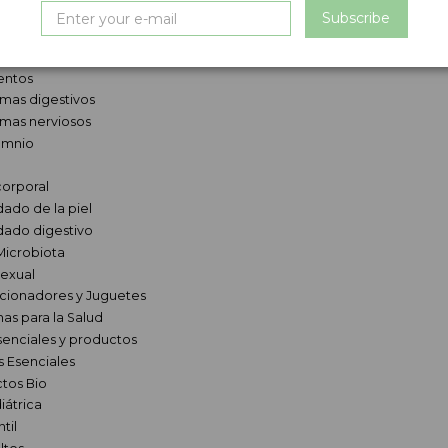
mas / Geles íntimos
Subscribe
as Menstruales
e bucal
entos
mas digestivos
mas nerviosos
omnio
corporal
dado de la piel
dado digestivo
Microbiota
sexual
cionadores y Juguetes
nas para la Salud
senciales y productos
s Esenciales
tos Bio
iátrica
ntil