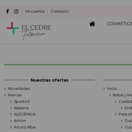
Mi cuenta
Contacto
COSMÉTIC
Nuestras ofertas
Novedades
Inicio
Marcas
Bebé y M
5punto5
Cuidad
Akileïne
Emb
ALEGÉMICA
Para e
Artron
Cui
Arturo Alba
Cui