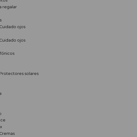
ltos
a regalar
s
Cuidado ojos
Cuidado ojos
Tónicos
Protectores solares
a
l
b
nce
x
,Cremas