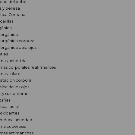
iene del bebé
 y belleza
tica Coreana
carillas
gánica
-orgánica
-orgánica corporal
-orgánica para ojos
ales
mas antiestrías
mas corporales reafirmantes
mas solares
ratación corporal
ica de los ojos
s y su contorno
tañas
ica facial
ioxidantes
mética antiedad
ma cuperosis
mas antimanchas