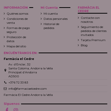
INFORMACIÓN
Mi Cuenta
FARMÀCIA EL
CEDRE
Quiénes somos
Mi cuenta
Contacte con
Condiciones de
Datos personales
nosotros
venta
Historial de
Seguimiento de
Formas de pago
pedidos
pedidos de clientes
seguro
invitados
Protección de
Tarjeta Premium
datos
Blog
Mapa del sitio
ENCUÉNTRANOS EN:
Farmàcia el Cedre
Av. d’Enclar, 32
Santa Coloma, Andorra la Vella
Principat d’Andorra
AD500
+376 72 33 83
info@farmaciaelcedre.com
Farmàcia El Cedre Andorra la Vella
Síguenos