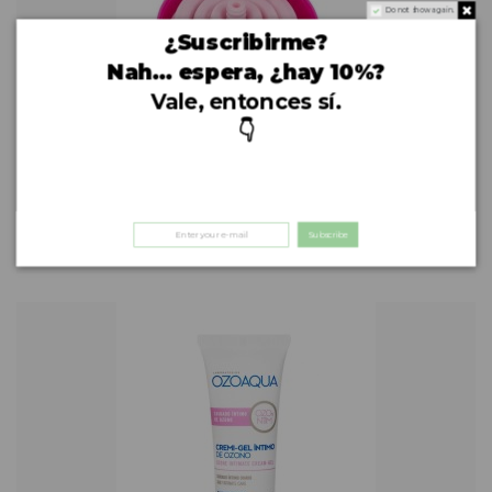
Do not show again.
¿Suscribirme?
Nah… espera, ¿hay 10%?
Vale, entonces sí.
👇
Higiene
Intimina Copa Menstrual Talla Pequeña
23,00 €
Subscribe
Cómpralo ya!