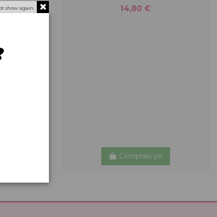
14,80 €
ot show again.
?
Cómpralo ya!