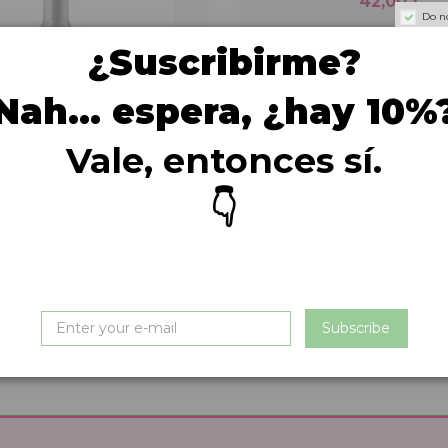
42,00 €
Do n
¿Suscribirme?
Nah… espera, ¿hay 10%
Vale, entonces sí.
👇
Cosmética y belleza
cquer Retin Oil Contour
48,00 €
Cómpralo ya!
Cómpralo ya!
Subscribe