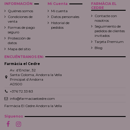
INFORMACIÓN
Mi Cuenta
FARMÀCIA EL
CEDRE
Quiénes somos
Mi cuenta
Contacte con
Condiciones de
Datos personales
nosotros
venta
Historial de
Seguimiento de
Formas de pago
pedidos
pedidos de clientes
seguro
invitados
Protección de
Tarjeta Premium
datos
Blog
Mapa del sitio
ENCUÉNTRANOS EN:
Farmàcia el Cedre
Av. d’Enclar, 32
Santa Coloma, Andorra la Vella
Principat d’Andorra
AD500
+376 72 33 83
info@farmaciaelcedre.com
Farmàcia El Cedre Andorra la Vella
Síguenos