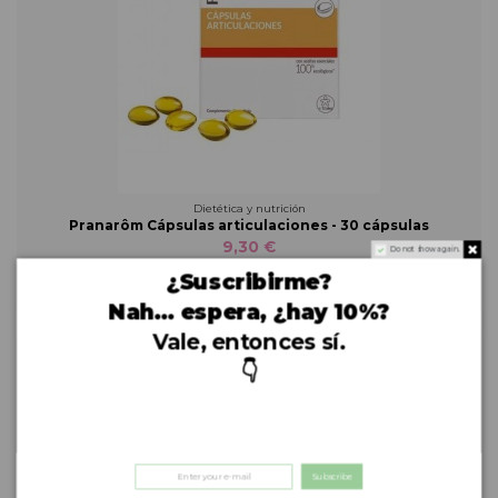
Dietética y nutrición
Pranarôm Cápsulas articulaciones - 30 cápsulas
9,30 €
Do not show again.
¿Suscribirme?
Cómpralo ya!
Nah… espera, ¿hay 10%?
Vale, entonces sí.
👇
Subscribe