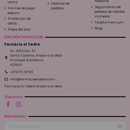
nosotros
venta
Historial de
Seguimiento de
Formas de pago
pedidos
pedidos de clientes
seguro
invitados
Protección de
Tarjeta Premium
datos
Blog
Mapa del sitio
ENCUÉNTRANOS EN:
Farmàcia el Cedre
Av. d’Enclar, 32
Santa Coloma, Andorra la Vella
Principat d’Andorra
AD500
+376 72 33 83
info@farmaciaelcedre.com
Farmàcia El Cedre Andorra la Vella
Síguenos
Newsletter