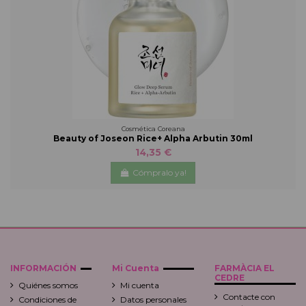
Cosmética Coreana
Beauty of Joseon Rice+ Alpha Arbutin 30ml
14,35 €
Cómpralo ya!
INFORMACIÓN
Mi Cuenta
FARMÀCIA EL
CEDRE
Quiénes somos
Mi cuenta
Contacte con
Condiciones de
Datos personales