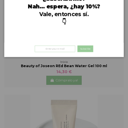
Nah… espera, ¿hay 10%?
Vale, entonces sí.
👇
Subscribe
Inicio
Beauty of Joseon REd Bean Water Gel 100 ml
14,30 €
Cómpralo ya!