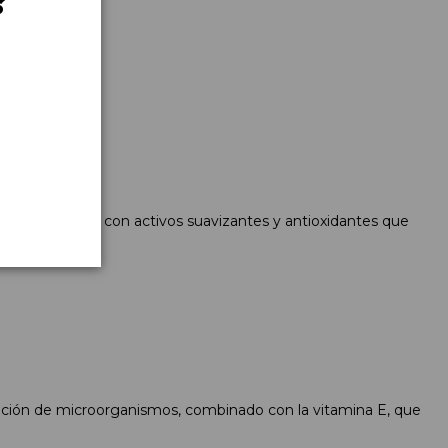
?
 y enriquecido con activos suavizantes y antioxidantes que
ración de microorganismos, combinado con la vitamina E, que