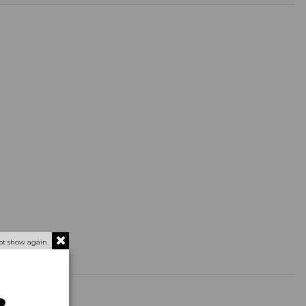
ot show again.
)