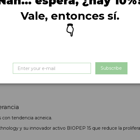
Nah… espera, ¿hay 10%
Vale, entonces sí.
👇
Subscribe
ce la proliferación de microorganismos. Formulado con BIOPEP 15
dermatológico y oftalmológico.
erancia
es con tendencia acneica.
chnology y su innovador activo BIOPEP 15 que reduce la prolife