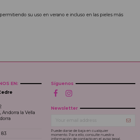
, permitiendo su uso en verano e incluso en las pieles más
OS EN:
Síguenos
Cedre
2
Newsletter
Andorra la Vella
dorra
Puede darse de baja en cualquier
 83
momento. Para ello, consulte nuestra
información de contacto en el aviso legal.