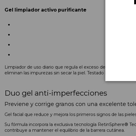
Gel limpiador activo purificante
Limpiador de uso diario que regula el exceso de grasa y redu
eliminan las impurezas sin secar la piel. Testado bajo control 
Duo gel anti-imperfecciones
Previene y corrige granos con una excelente tol
Gel facial que reduce y mejora los primeros signos de las piel
Su fórmula incorpora la exclusiva tecnología RetinSphere® Te
contribuye a mantener el equilibrio de la barrera cutánea.