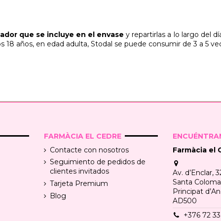
cador que se incluye en el envase
y repartirlas a lo largo del 
os 18 años, en edad adulta, Stodal se puede consumir de 3 a 5 vec
FARMÀCIA EL CEDRE
ENCUÉNTRAN
Contacte con nosotros
Farmàcia el 
Seguimiento de pedidos de
clientes invitados
Av. d’Enclar, 3
Santa Coloma, 
Tarjeta Premium
Principat d’An
Blog
AD500
+376 72 33