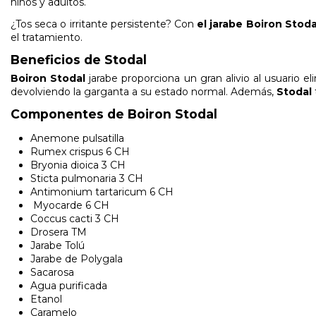
niños y adultos.
¿Tos seca o irritante persistente? Con
el jarabe Boiron Stoda
el tratamiento.
Beneficios de Stodal
Boiron Stodal
jarabe proporciona un gran alivio al usuario el
devolviendo la garganta a su estado normal. Además,
Stodal
Componentes de Boiron Stodal
Anemone pulsatilla
Rumex crispus 6 CH
Bryonia dioica 3 CH
Sticta pulmonaria 3 CH
Antimonium tartaricum 6 CH
Myocarde 6 CH
Coccus cacti 3 CH
Drosera TM
Jarabe Tolú
Jarabe de Polygala
Sacarosa
Agua purificada
Etanol
Caramelo