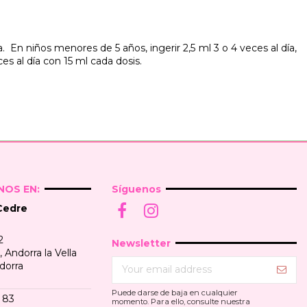
día. En niños menores de 5 años, ingerir 2,5 ml 3 o 4 veces al día,
es al día con 15 ml cada dosis.
OS EN:
Síguenos
Cedre
2
Newsletter
Andorra la Vella
dorra
Puede darse de baja en cualquier
 83
momento. Para ello, consulte nuestra