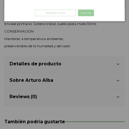
PRECAUCIONES DE USO
Evitar el contacto con los ojos.
Subscribe
PRESENTACIÓN
Envase primario: Gotero cristal, cuello plata mate 30ml.
CONSERVACIÓN
Mantener a temperatura ambiente,
preservándolo de la humedad y del calor.
Detalles de producto
Sobre Arturo Alba
Reviews (0)
También podría gustarte