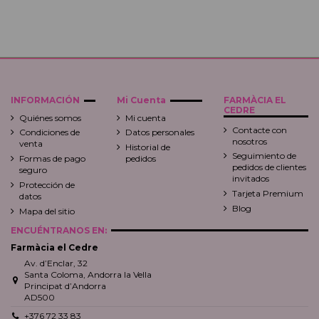
INFORMACIÓN
Mi Cuenta
FARMÀCIA EL
CEDRE
Quiénes somos
Mi cuenta
Contacte con
Condiciones de
Datos personales
nosotros
venta
Historial de
Seguimiento de
Formas de pago
pedidos
pedidos de clientes
seguro
invitados
Protección de
Tarjeta Premium
datos
Blog
Mapa del sitio
ENCUÉNTRANOS EN:
Farmàcia el Cedre
Av. d’Enclar, 32
Santa Coloma, Andorra la Vella
Principat d’Andorra
AD500
+376 72 33 83