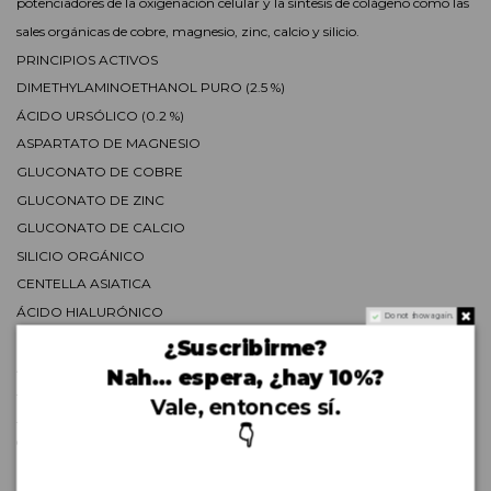
potenciadores de la oxigenación celular y la síntesis de colágeno como las
sales orgánicas de cobre, magnesio, zinc, calcio y silicio.
PRINCIPIOS ACTIVOS
DIMETHYLAMINOETHANOL PURO (2.5 %)
ÁCIDO URSÓLICO (0.2 %)
ASPARTATO DE MAGNESIO
GLUCONATO DE COBRE
GLUCONATO DE ZINC
GLUCONATO DE CALCIO
SILICIO ORGÁNICO
CENTELLA ASIATICA
ÁCIDO HIALURÓNICO
Do not show again.
MODO APLICACIÓN
¿Suscribirme?
Agitar antes de usar. Aplicar 4 gotas por la mañana solo o después del
Nah… espera, ¿hay 10%?
tratamiento antioxidante habitual. Por las noches aplicar tras el uso de
Vale, entonces sí.
tratamientos retexturizantes. Puede utilizarse como efecto fl ash antes
👇
de
la protección solar.