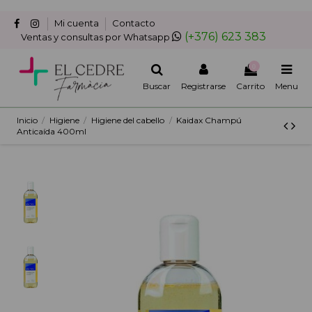
Mi cuenta
Contacto
(+376) 623 383
Ventas y consultas por Whatsapp
0
Buscar
Registrarse
Carrito
Menu
Inicio
Higiene
Higiene del cabello
Kaidax Champú
Anticaída 400ml