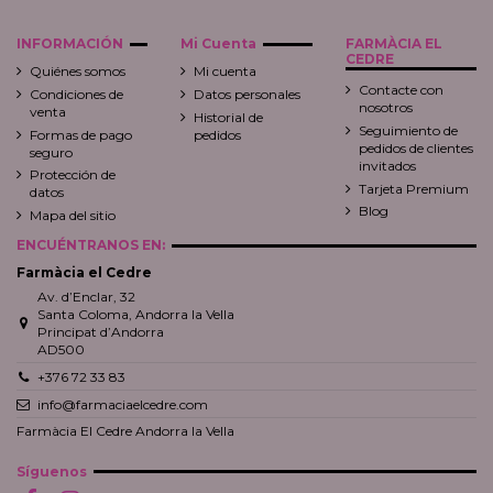
INFORMACIÓN
Mi Cuenta
FARMÀCIA EL
CEDRE
Quiénes somos
Mi cuenta
Contacte con
Condiciones de
Datos personales
nosotros
venta
Historial de
Seguimiento de
Formas de pago
pedidos
pedidos de clientes
seguro
invitados
Protección de
Tarjeta Premium
datos
Blog
Mapa del sitio
ENCUÉNTRANOS EN:
Farmàcia el Cedre
Av. d’Enclar, 32
Santa Coloma, Andorra la Vella
Principat d’Andorra
AD500
+376 72 33 83
info@farmaciaelcedre.com
Farmàcia El Cedre Andorra la Vella
Síguenos