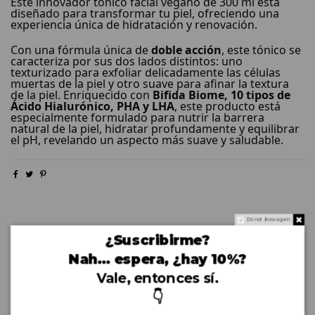
Este innovador tónico facial vegano de 300 ml está
diseñado para transformar tu piel, ofreciendo una
experiencia única de hidratación y renovación.
Con una fórmula única de
doble acción
, este tónico se
caracteriza por sus dos lados distintos: uno
texturizado para exfoliar delicadamente las células
muertas de la piel y otro suave para afinar la textura
de la piel. Enriquecido con
Bifida Biome, 10 tipos de
Ácido Hialurónico, PHA y LHA
, este producto está
especialmente formulado para nutrir la barrera
natural de la piel, hidratar profundamente y equilibrar
el pH, revelando un aspecto más suave y saludable.
Do not show again.
¿Suscribirme?
Nah… espera, ¿hay 10%?
Descripción
Vale, entonces sí.
👇