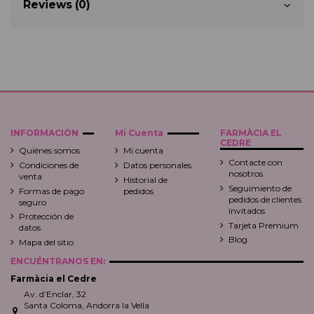
Reviews (0)
INFORMACIÓN
Mi Cuenta
FARMÀCIA EL
CEDRE
Quiénes somos
Mi cuenta
Contacte con
Condiciones de
Datos personales
nosotros
venta
Historial de
Seguimiento de
Formas de pago
pedidos
pedidos de clientes
seguro
invitados
Protección de
Tarjeta Premium
datos
Blog
Mapa del sitio
ENCUÉNTRANOS EN:
Farmàcia el Cedre
Av. d’Enclar, 32
Santa Coloma, Andorra la Vella