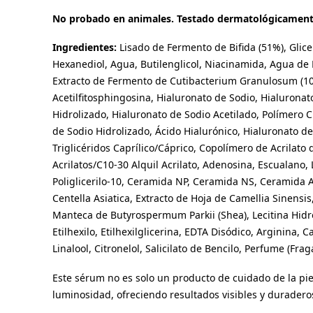
No probado en animales. Testado dermatológicamente.
Ingredientes:
Lisado de Fermento de Bifida (51%), Glicer
Hexanediol, Agua, Butilenglicol, Niacinamida, Agua de 
Extracto de Fermento de Cutibacterium Granulosum (10
Acetilfitosphingosina, Hialuronato de Sodio, Hialuronat
Hidrolizado, Hialuronato de Sodio Acetilado, Polímero 
de Sodio Hidrolizado, Ácido Hialurónico, Hialuronato de
Triglicéridos Caprílico/Cáprico, Copolímero de Acrilato d
Acrilatos/C10-30 Alquil Acrilato, Adenosina, Escualano, L
Poliglicerilo-10, Ceramida NP, Ceramida NS, Ceramida A
Centella Asiatica, Extracto de Hoja de Camellia Sinensis
Manteca de Butyrospermum Parkii (Shea), Lecitina Hidro
Etilhexilo, Etilhexilglicerina, EDTA Disódico, Arginina,
Linalool, Citronelol, Salicilato de Bencilo, Perfume (Frag
Este sérum no es solo un producto de cuidado de la pi
luminosidad, ofreciendo resultados visibles y duradero