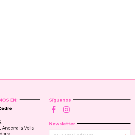
OS EN:
Síguenos
Cedre
2
Newsletter
Andorra la Vella
dorra