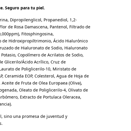
 Seguro para tu piel.
ina, Dipropilenglicol, Propanediol, 1,2-
Flor de Rosa Damascena, Pantenol, Filtrado de
,000ppm), Fitosphingosina,
o de Hidroxipropiltrimonio, Ácido Hialurónico
Cruzado de Hialuronato de Sodio, Hialuronato
 Potasio, Copolímero de Acrilatos de Sodio,
e Glicerilo/Ácido Acrílico, Cruz de
aurato de Poliglicerilo-10, Miristato de
P, Ceramida EOP, Colesterol, Agua de Hoja de
, Aceite de Fruta de Olea Europaea (Oliva),
genada, Oleato de Poliglicerilo-4, Olivato de
 Carbómero, Extracto de Portulaca Oleracea,
ancia).
el, sino una promesa de juventud y
s.