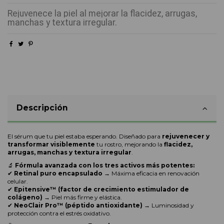
Rejuvenece la piel al mejorar la flacidez, arrugas,
manchas y textura irregular.
Descripción
El sérum que tu piel estaba esperando. Diseñado para
rejuvenecer y
transformar visiblemente
tu rostro, mejorando la
flacidez,
arrugas, manchas y textura irregular
.
🔬
Fórmula avanzada con los tres activos más potentes:
✔
Retinal puro encapsulado
→ Máxima eficacia en renovación
celular.
✔
Epitensive™ (factor de crecimiento estimulador de
colágeno)
→ Piel más firme y elástica.
✔
NeoClair Pro™ (péptido antioxidante)
→ Luminosidad y
protección contra el estrés oxidativo.