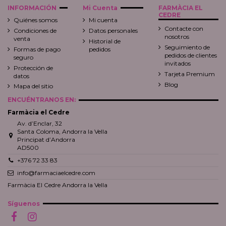
INFORMACIÓN
Mi Cuenta
FARMÀCIA EL
CEDRE
Quiénes somos
Mi cuenta
Contacte con
Condiciones de
Datos personales
nosotros
venta
Historial de
Seguimiento de
Formas de pago
pedidos
pedidos de clientes
seguro
invitados
Protección de
Tarjeta Premium
datos
Blog
Mapa del sitio
ENCUÉNTRANOS EN:
Farmàcia el Cedre
Av. d’Enclar, 32
Santa Coloma, Andorra la Vella
Principat d’Andorra
AD500
+376 72 33 83
info@farmaciaelcedre.com
Farmàcia El Cedre Andorra la Vella
Síguenos