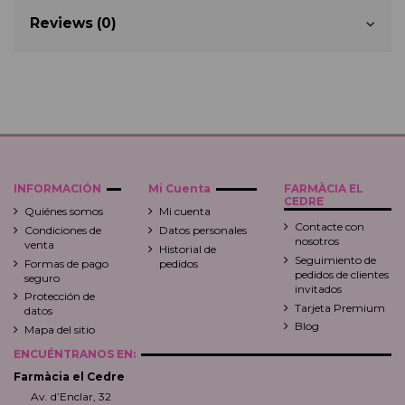
Reviews (0)
INFORMACIÓN
Mi Cuenta
FARMÀCIA EL
CEDRE
Quiénes somos
Mi cuenta
Contacte con
Condiciones de
Datos personales
nosotros
venta
Historial de
Seguimiento de
Formas de pago
pedidos
pedidos de clientes
seguro
invitados
Protección de
Tarjeta Premium
datos
Blog
Mapa del sitio
ENCUÉNTRANOS EN:
Farmàcia el Cedre
Av. d’Enclar, 32