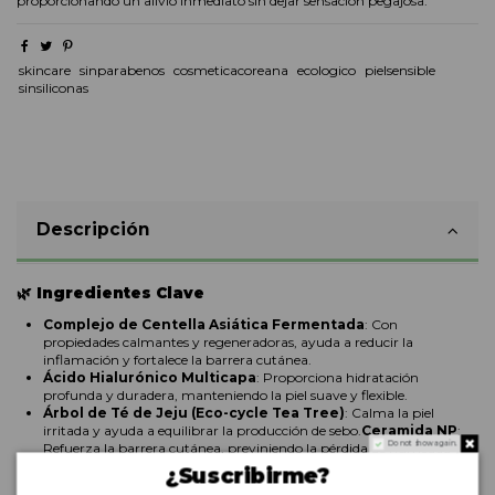
proporcionando un alivio inmediato sin dejar sensación pegajosa.
skincare
sinparabenos
cosmeticacoreana
ecologico
pielsensible
sinsiliconas
Descripción
🌿
Ingredientes Clave
Complejo de Centella Asiática Fermentada
:
Con
propiedades calmantes y regeneradoras, ayuda a reducir la
inflamación y fortalece la barrera cutánea.
Ácido Hialurónico Multicapa
:
Proporciona hidratación
profunda y duradera, manteniendo la piel suave y flexible.
Árbol de Té de Jeju (Eco-cycle Tea Tree)
:
Calma la piel
irritada y ayuda a equilibrar la producción de sebo.
Ceramida NP
:
Do not show again.
Refuerza la barrera cutánea, previniendo la pérdida de humedad y
protegiendo la piel de agresores externos.
¿Suscribirme?
Niacinamida y Pantenol
:
Mejoran la textura de la piel, unifican