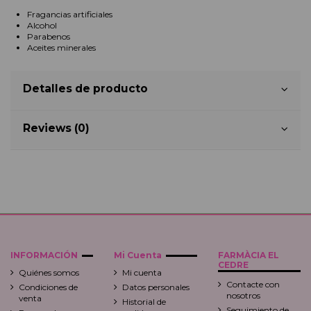
Fragancias artificiales
Alcohol
Parabenos
Aceites minerales
Detalles de producto
Reviews (0)
INFORMACIÓN
Mi Cuenta
FARMÀCIA EL
CEDRE
Quiénes somos
Mi cuenta
Contacte con
Condiciones de
Datos personales
nosotros
venta
Historial de
Seguimiento de