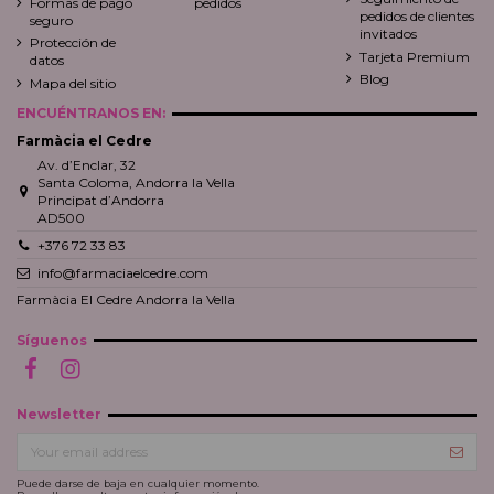
Formas de pago
pedidos
pedidos de clientes
seguro
invitados
Protección de
Tarjeta Premium
datos
Blog
Mapa del sitio
ENCUÉNTRANOS EN:
Farmàcia el Cedre
Av. d’Enclar, 32
Santa Coloma, Andorra la Vella
Principat d’Andorra
AD500
+376 72 33 83
info@farmaciaelcedre.com
Farmàcia El Cedre Andorra la Vella
Síguenos
Newsletter
Puede darse de baja en cualquier momento.